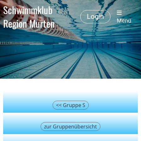
Schwimmklub
Login
Region Murten
Menü
<< Gruppe S
zur Gruppenübersicht