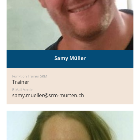
Samy Müller
Funktion Trainer SRM
Trainer
E-Mail Verein
samy.mueller@srm-murten.ch