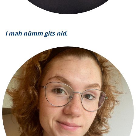
I mah nümm gits nid.